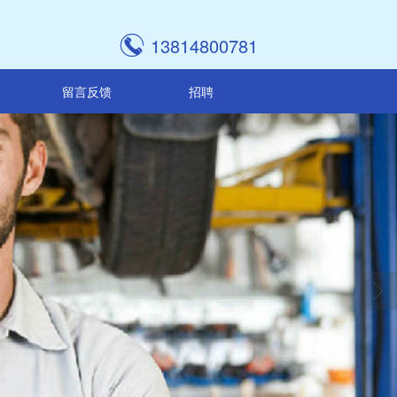

13814800781
留言反馈
招聘