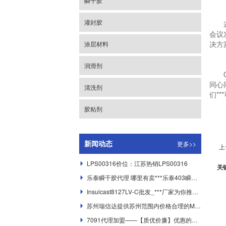
瞬干胶
灌封胶
这次
会议
决方
涂层材料
润滑剂
OS
同心
清洗剂
们*
胶粘剂
更多>>
新闻动态
上
LPS00316价位：江苏热销LPS00316

关
乐泰瞬干胶代理 哪里有卖***乐泰403瞬干胶

Insulcast8127LV-C批发_***厂家为你推荐价格公道的8127LV-C灌封胶

苏州瑞信达提供苏州范围内价格合理的Molykote X5-6020，供应Molykote润滑油脂

7091代理加盟——【质优价廉】优惠的道康宁7091供应
