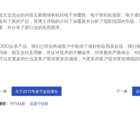
交流会的内容主要围绕有机硅电子涂覆胶、电子密封粘接胶、电子灌封
发布了新的产品，张博士详细的介绍了涂覆胶并分析了现阶段国内市场，
案，并分享了新行业的应用需求。
IO众多产品，我们已经在终端客户中取得了很好的应用及反馈，我们有
同德，相互信任及理解，凭证对技术的不懈追求，对质量的严格保证，对
**可以在更多的行业及客户取得更多的成绩，为更多的客户提供更加增值的
一条 ：
下一条 ：
关于2015年春节放假通知
具
键词：
RTV硅胶
道康宁硅胶