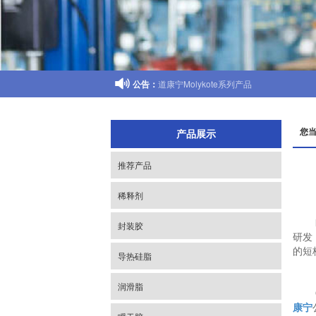

公告：
道康宁1-2577三防漆
您
产品展示
推荐产品
稀释剂
欧赛
封装胶
研发
的短
导热硅脂
润滑脂
OS
康宁