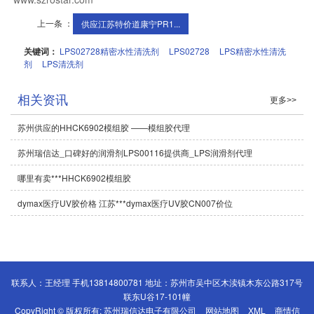
上一条 ：
供应江苏特价道康宁PR1...
关键词：
LPS02728精密水性清洗剂
LPS02728
LPS精密水性清洗
剂
LPS清洗剂
相关资讯
更多>>
苏州供应的HHCK6902模组胶 ——模组胶代理
苏州瑞信达_口碑好的润滑剂LPS00116提供商_LPS润滑剂代理
哪里有卖***HHCK6902模组胶
dymax医疗UV胶价格 江苏***dymax医疗UV胶CN007价位
联系人：王经理 手机13814800781 地址：苏州市吴中区木渎镇木东公路317号
联东U谷17-101幢
CopyRight © 版权所有:
苏州瑞信达电子有限公司
网站地图
XML
商情信