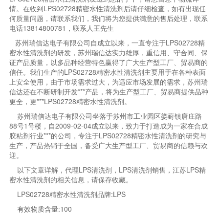
情。在收到LPS02728精密水性清洗剂后请仔细检查，如有出现任
何质量问题，请联系我们，我们将为您提供满意的售后处理，联系
电话13814800781，联系人王先生
苏州瑞信达电子有限公司自成立以来，一直专注于LPS02728精
密水性清洗剂的研发，苏州瑞信达实力雄厚，重信用、守合同、保
证产品质量，以多品种经营特色赢得了广大生产型工厂、贸易商的
信任。我们生产的LPS02728精密水性清洗剂主要用于在各种表面
上安全使用，由于市场需求过大，为适应市场发展的需求，苏州瑞
信达还在不断研制开发***产品，将为生产型工厂、贸易商提供品种
更全，更***LPS02728精密水性清洗剂。
苏州瑞信达电子有限公司坐落于苏州市工业园区娄葑镇唐庄路
88号1号楼，自2009-02-04成立以来，致力于打造成为一家在合成
胶粘剂行业***的公司，专注于LPS02728精密水性清洗剂的研究与
生产，产品热销于全国，备受广大生产型工厂、贸易商的信赖与欢
迎。
以下文章详解，代理LPS清洗剂，LPS清洗剂销售，江苏LPS精
密水性清洗剂的相关信息，请保存收藏。
LPS02728精密水性清洗剂品牌:LPS
有效物质含量:100