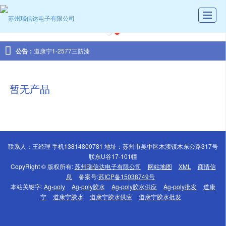
首页

公告：
道康宁1-2577三防漆
公司介绍
产品展示
暂无产品
新闻动态
图库展示
联系我们
联系人：王经理 手机13814800781 地址：苏州市吴中区木渎镇木东公路317号
联东U谷17-101幢
留言反馈
CopyRight © 版权所有:
苏州瑞信达电子有限公司
网站地图
XML
商情信
招聘
息
备案号:
苏ICP备15038749号
本站关键字:
Ag-poly
Ag-poly胶水
Ag-poly胶水供应
Ag-poly批发
道康
宁
道康宁胶水
道康宁胶水供应
道康宁胶水批发