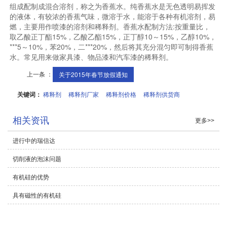
组成配制成混合溶剂，称之为香蕉水。纯香蕉水是无色透明易挥发
的液体，有较浓的香蕉气味，微溶于水，能溶于各种有机溶剂，易
燃，主要用作喷漆的溶剂和稀释剂。香蕉水配制方法:按重量比，
取乙酸正丁酯15%，乙酸乙酯15%，正丁醇10～15%，乙醇10%，
***5～10%，苯20%，二***20%，然后将其充分混匀即可制得香蕉
水。常见用来做家具漆、物品漆和汽车漆的稀释剂。
上一条 ：
关于2015年春节放假通知
关键词：
稀释剂
稀释剂厂家
稀释剂价格
稀释剂供货商
相关资讯
更多>>
进行中的瑞信达
切削液的泡沫问题
有机硅的优势
具有磁性的有机硅