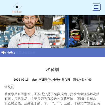
首页
公司介绍
产品展示
新闻动态

公告：
供应LPS清洗剂
图库展示
联系我们
稀释剂
留言反馈
2016-05-16
来自:
苏州瑞信达电子有限公司
浏览次数:4463
招聘
常见的
香蕉水又名天那水，主要成分是乙酸异戊酯，挥发性极强易燃易爆
有毒，是危险品，主要是因为有较浓的香蕉气味，所以叫香蕉水。
将乙酸乙酯、乙酸正丁酯、苯、***、***、乙醇、丁醇按***重量百分