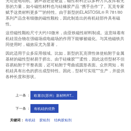
无论是电动机、扬声器还是硬盘，磁性材料正以多种方式发挥着无
形的力量，如今磁性材料也与硅橡胶产品 “携手合作”了。瓦克专家
赋予这类材料更多***的特性。由于新型的ELASTOSIL® R 781/80
系列产品含有细微的磁性颗粒，因此制造出的有机硅部件具有磁
性。
这些磁性颗粒尺寸大约10微米，由亚铁磁性材料制成。这意味着有
机硅混合物在强磁场或电磁场的作用下能够被磁化。与其他磁铁共
同使用时，磁效应尤为显著，
因此适用于众多应用领域。比如，新型的瓦克弹性体使粘附于金属
基材的磁性型材易于挤出。由于硅橡胶***柔性，因此这些型材不但
容易粘附于平整表面，还可粘附于弯曲或圆形表面。众所周知，有
机硅具有出色的挤出成型特性。因此，型材可实现***生产，并提供
各种长度和形状。
上一条 ：
欧塞尔(苏州）新材料RT...
下一条 ：
有机硅的优势
关键词：
有机硅
胶粘剂
结构胶粘剂