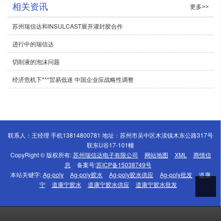
相关资讯
更多>>
苏州瑞信达和INSULCAST展开灌封胶合作
进行中的瑞信达
切削液的泡沫问题
经济危机下***贸易低迷 中国企业应战略性调整
联系人：王经理 手机13814800781 地址：苏州市吴中区木渎镇木东公路317号
联东U谷17-101幢
CopyRight © 版权所有:
苏州瑞信达电子有限公司
网站地图
XML
商情信
息
备案号:
苏ICP备15038749号
本站关键字:
Ag-poly
Ag-poly胶水
Ag-poly胶水供应
Ag-poly批发
道康
宁
道康宁胶水
道康宁胶水供应
道康宁胶水批发