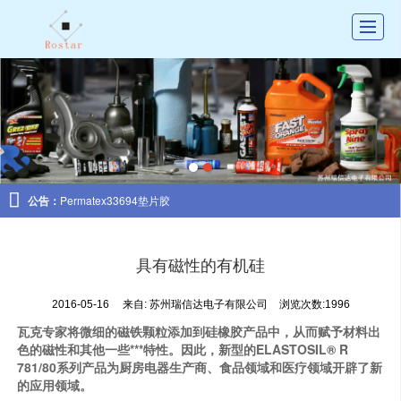
首页
公司介绍
产品展示
新闻动态

公告：
Permatex33694垫片胶
图库展示
联系我们
具有磁性的有机硅
留言反馈
2016-05-16
来自:
苏州瑞信达电子有限公司
浏览次数:1996
招聘
瓦克专家将微细的磁铁颗粒添加到硅橡胶产品中，从而赋予材料出
色的磁性和其他一些***特性。因此，新型的ELASTOSIL® R
781/80系列产品为厨房电器生产商、食品领域和医疗领域开辟了新
的应用领域。