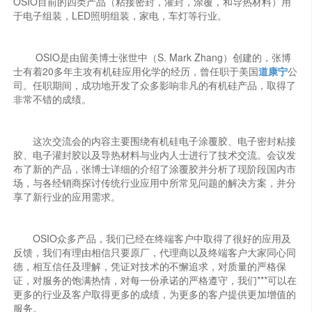
OSIO目前的四类产品（粘接密封，灌封，涂覆，和导热材料）用
于电子组装，LED照明组装，家电，车灯等行业。
OSIO是由留美博士张世中（S. Mark Zhang）创建的，张博
士有着20多年主攻有机硅应用化学的经历，曾任职于美国
道康宁
公
司。任职期间，成功地开发了众多影响非凡的有机硅产品，取得了
非常不错的成绩。
这次交流会的内容主要围绕有机硅电子涂覆胶、电子密封粘接
胶、电子灌封胶以及导热材料与业内人士进行了技术交流。会议发
布了新的产品，张博士详细的介绍了涂覆胶并分析了现阶段国内市
场，与各经销商探讨传统行业应用中所常见问题的解决方案，并分
享了新行业的应用需求。
OSIO众多产品，我们已经在终端客户中取得了很好的应用及
反馈，我们有理由相信只要原厂，代理商以及终端客户大家同心同
德，相互信任及理解，凭证对技术的不懈追求，对质量的严格保
证，对服务的饱满热情，对每一份承诺的严格遵守，我们***可以在
更多的行业及客户取得更多的成绩，为更多的客户提供更加增值的
服务。