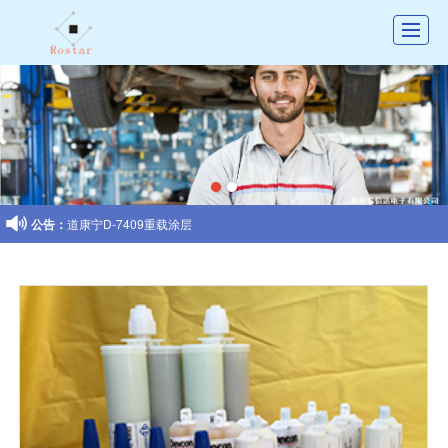
首页
公司介绍
产品展示
新闻动态

公告：
道康宁D-7409重载涂层
图库展示
联系我们
留言反馈
招聘