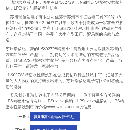
请继续查看以下，哪里有LPS02728，环保的LPS精密水性清洗
剂，LPS清洗剂经销商的信息
苏州瑞信达电子有限公司坐落于苏州市平江区娄门路266号（8
栋102室，自2009-02-04成立以来，致力于打造成为一家在合成胶
粘剂行业***的公司，专注于LPS02728精密水性清洗剂的研究与生
产，产品热销于全国，备受广大生产型工厂、贸易商的信赖与欢
迎。
苏州瑞信达主营的LPS02728精密水性清洗剂主要是以批发零售的
方式销售给生产型工厂、贸易商的，采用陆运的方式进行产品运
送。LPS02728精密水性清洗剂是一款形态为液态的化工产品，当
您购买时，请注意：密封存放
LPS02728精密水性清洗剂在合成胶粘剂行业领域中***，汇聚了大
量的人力物力的支持研发出来的。苏州瑞信达电子有限公司将会是
您的选择！
登录我苏州瑞信达电子有限公司网站，让你了解更多有关选购
LPS精密水性清洗剂，LPS02728供销，LPS02728品牌好，LPS精
密水性清洗剂市场价格www.szrostar.com的信息
上一条 ：
得复康高性能结构胶代理_...
下一条 ：
苏州口碑好的道康宁DC-...