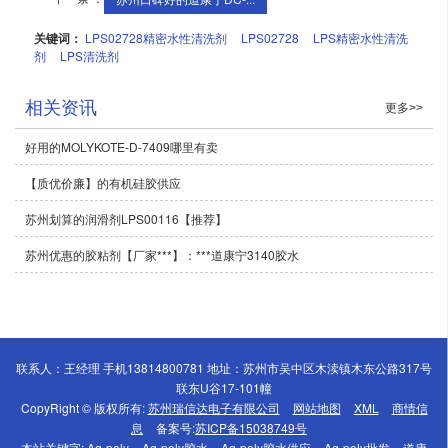
关键词：
LPS02728精密水性清洗剂
LPS02728
LPS精密水性清洗
剂
LPS清洗剂
相关资讯
更多>>
好用的MOLYKOTE-D-7409哪里有卖
【质优价廉】的有机硅胶供应
苏州划算的润滑剂LPS00116【推荐】
苏州优惠的胶粘剂【厂家***】：***道康宁3140胶水
联系人：王经理 手机13814800781 地址：苏州市吴中区木渎镇木东公路317号
联东U谷17-101幢
CopyRight © 版权所有:
苏州瑞信达电子有限公司
网站地图
XML
商情信
息
备案号:
苏ICP备15038749号
本站关键字:
Ag-poly
Ag-poly胶水
Ag-poly胶水供应
Ag-poly批发
道康